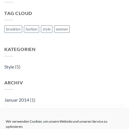
and
Retina
ready
TAG CLOUD
theme.
brooklyn
fashion
style
women
KATEGORIEN
Style
(5)
ARCHIV
Januar 2014
(1)
Dezember 2013
(2)
August 2013
(2)
Wir verwenden Cookies, um unsere Website und unseren Service zu
optimieren.