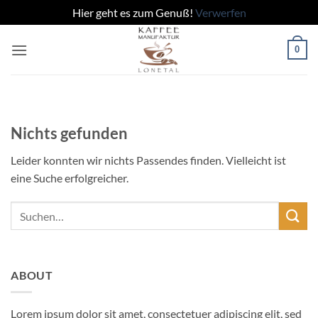
Hier geht es zum Genuß!
Verwerfen
Zum
0
Inhalt
springen
Nichts gefunden
Leider konnten wir nichts Passendes finden. Vielleicht ist
eine Suche erfolgreicher.
ABOUT
Lorem ipsum dolor sit amet, consectetuer adipiscing elit, sed