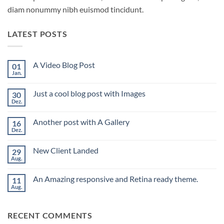
diam nonummy nibh euismod tincidunt.
LATEST POSTS
A Video Blog Post
01
Jan.
Keine
Kommentare
zu
Just a cool blog post with Images
30
A
Video
Dez.
Keine
Blog
Kommentare
Post
zu
Another post with A Gallery
16
Just
a
Dez.
Keine
cool
Kommentare
blog
zu
post
New Client Landed
29
Another
with
post
Aug.
Keine
Images
with
Kommentare
A
zu
Gallery
An Amazing responsive and Retina ready theme.
11
New
Client
Aug.
Keine
Landed
Kommentare
zu
An
RECENT COMMENTS
Amazing
responsive